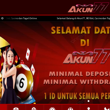
ot, Casino dan Togel Online.
Selamat Datang di Akun77, BO Slot, Casino dan Togel Onl