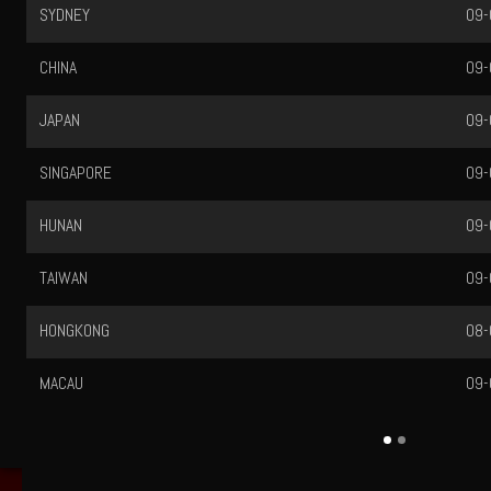
SYDNEY
09-
CHINA
09-
JAPAN
09-
SINGAPORE
09-
HUNAN
09-
TAIWAN
09-
HONGKONG
08-
MACAU
09-